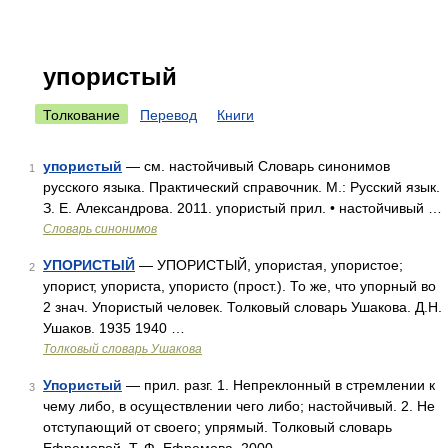
упористый
Толкование
Перевод
Книги
упористый
— см. настойчивый Словарь синонимов
1
русского языка. Практический справочник. М.: Русский язык.
З. Е. Александрова. 2011. упористый прил. • настойчивый …
Словарь синонимов
УПОРИСТЫЙ
— УПОРИСТЫЙ, упористая, упористое;
2
упорист, упориста, упористо (прост.). То же, что упорный во
2 знач. Упористый человек. Толковый словарь Ушакова. Д.Н.
Ушаков. 1935 1940 …
Толковый словарь Ушакова
Упористый
— прил. разг. 1. Непреклонный в стремлении к
3
чему либо, в осуществлении чего либо; настойчивый. 2. Не
отступающий от своего; упрямый. Толковый словарь