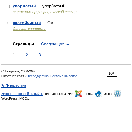
упористый
— упор/ист/ый …
9
Морфемно-орфографический словарь
настойчивый
— См …
10
Словарь синонимов
Страницы
Следующая
→
1
2
3
© Академик, 2000-2026
18+
Обратная связь:
Техподдержка
,
Реклама на сайте
👣 Путешествия
Экспорт словарей на сайты
, сделанные на PHP,
Joomla,
Drupal,
WordPress, MODx.