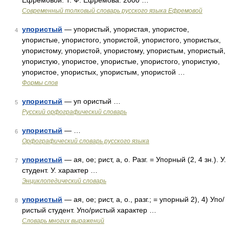
Ефремовой. Т. Ф. Ефремова. 2000 …
Современный толковый словарь русского языка Ефремовой
упористый
— упористый, упористая, упористое,
4
упористые, упористого, упористой, упористого, упористых,
упористому, упористой, упористому, упористым, упористый,
упористую, упористое, упористые, упористого, упористую,
упористое, упористых, упористым, упористой …
Формы слов
упористый
— уп ористый …
5
Русский орфографический словарь
упористый
— …
6
Орфографический словарь русского языка
упористый
— ая, ое; рист, а, о. Разг. = Упорный (2, 4 зн.). У.
7
студент. У. характер …
Энциклопедический словарь
упористый
— ая, ое; рист, а, о., разг.; = упорный 2), 4) Упо/
8
ристый студент. Упо/ристый характер …
Словарь многих выражений